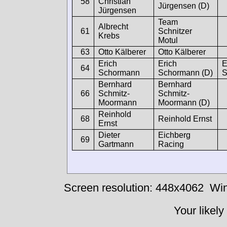
58
Christian
Jürgensen (D)
Jürgensen
Team
Albrecht
61
Schnitzer
Krebs
Motul
63
Otto Kälberer
Otto Kälberer
Erich
Erich
E
64
Schormann
Schormann (D)
S
Bernhard
Bernhard
66
Schmitz-
Schmitz-
Moormann
Moormann (D)
Reinhold
68
Reinhold Ernst
Ernst
Dieter
Eichberg
69
Gartmann
Racing
Screen resolution: 448x4062
Win
Your likely