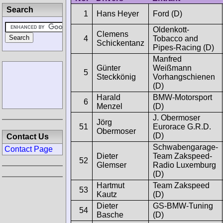
Search
1
Hans Heyer
Ford (D)
Oldenkott-
Clemens
4
Tobacco and
Schickentanz
Pipes-Racing (D)
Manfred
Günter
Weißmann
5
Steckkönig
Vorhangschienen
(D)
Harald
BMW-Motorsport
6
Menzel
(D)
J. Obermoser
Jörg
51
Eurorace G.R.D.
Obermoser
(D)
Contact Us
Schwabengarage-
Contact Page
Dieter
Team Zakspeed-
52
Glemser
Radio Luxemburg
(D)
Hartmut
Team Zakspeed
53
Kautz
(D)
Dieter
GS-BMW-Tuning
54
Basche
(D)