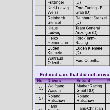
Fritzinger
(D)
Karl-Ludwig
Ford-Tuning - B.
Weiss
Grab (D)
Reinhardt
Reinhardt Stenzel
Stenzel
(D)
Klaus
Team General
Ludwig
Anzeiger (D)
Heiko
Ford-Timm-
Heinemann
Racing
Eugen
Eugen Kiemele
Kiemele
(D)
Waltraud
Ford Odenthal
Odenthal
Entered cars that did not arrive
No.
Drivers
Entrant
P
Wolfgang
Mather Racing
55
Wasum
GmbH (D)
Roland
Roland
57
Rutschow
Rutschow
Hans
Hans-Christian