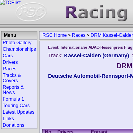
Menu
RSC Home
>
Races
>
DRM Kassel-Calde
Photo Gallery
Event:
Internationaler ADAC-Hessenpreis Flug
Championships
Track:
Kassel-Calden (Germany)
,
Cars
Drivers
DRM 
Races
Tracks &
Deutsche Automobil-Rennsport-M
Covers
Reports &
News
Formula 1
Touring Cars
Latest Updates
Links
Donations
No.
Drivers
Entrant