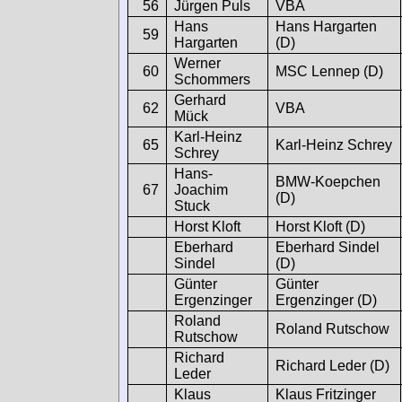
56
Jürgen Puls
VBA
Hans
Hans Hargarten
59
Hargarten
(D)
Werner
60
MSC Lennep (D)
Schommers
Gerhard
62
VBA
Mück
Karl-Heinz
65
Karl-Heinz Schrey
Schrey
Hans-
BMW-Koepchen
67
Joachim
(D)
Stuck
Horst Kloft
Horst Kloft (D)
Eberhard
Eberhard Sindel
Sindel
(D)
Günter
Günter
Ergenzinger
Ergenzinger (D)
Roland
Roland Rutschow
Rutschow
Richard
Richard Leder (D)
Leder
Klaus
Klaus Fritzinger