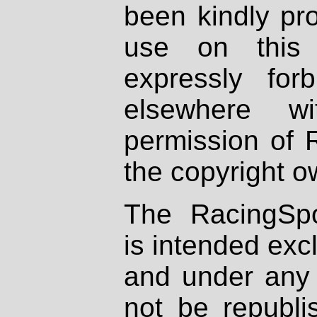
been kindly pr
use on this 
expressly fo
elsewhere wi
permission of 
the copyright o
The RacingSpo
is intended excl
and under any 
not be republi