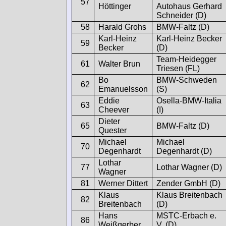
57
Höttinger
Autohaus Gerhard
Schneider (D)
58
Harald Grohs
BMW-Faltz (D)
Karl-Heinz
Karl-Heinz Becker
59
Becker
(D)
Team-Heidegger
61
Walter Brun
Triesen (FL)
Bo
BMW-Schweden
62
Emanuelsson
(S)
Eddie
Osella-BMW-Italia
63
Cheever
(I)
Dieter
65
BMW-Faltz (D)
Quester
Michael
Michael
70
Degenhardt
Degenhardt (D)
Lothar
77
Lothar Wagner (D)
Wagner
81
Werner Dittert
Zender GmbH (D)
Klaus
Klaus Breitenbach
82
Breitenbach
(D)
Hans
MSTC-Erbach e.
86
Weißgerber
V. (D)