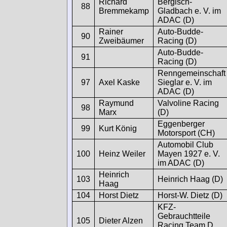
Richard
Bergisch-
88
Bremmekamp
Gladbach e. V. im
ADAC (D)
Rainer
Auto-Budde-
90
Zweibäumer
Racing (D)
Auto-Budde-
91
Racing (D)
Renngemeinschaft
97
Axel Kaske
Sieglar e. V. im
ADAC (D)
Raymund
Valvoline Racing
98
Marx
(D)
Eggenberger
99
Kurt König
Motorsport (CH)
Automobil Club
100
Heinz Weiler
Mayen 1927 e. V.
im ADAC (D)
Heinrich
103
Heinrich Haag (D)
Haag
104
Horst Dietz
Horst-W. Dietz (D)
KFZ-
Gebrauchtteile
105
Dieter Alzen
Racing Team D.