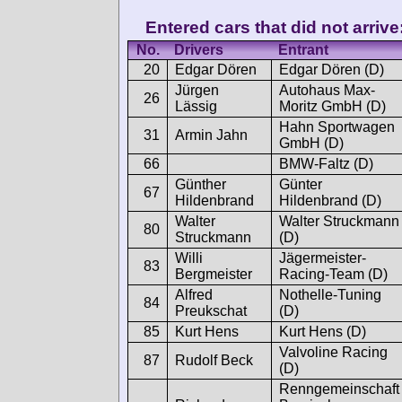
Entered cars that did not arrive
No.
Drivers
Entrant
20
Edgar Dören
Edgar Dören (D)
Jürgen
Autohaus Max-
26
Lässig
Moritz GmbH (D)
Hahn Sportwagen
31
Armin Jahn
GmbH (D)
66
BMW-Faltz (D)
Günther
Günter
67
Hildenbrand
Hildenbrand (D)
Walter
Walter Struckmann
80
Struckmann
(D)
Willi
Jägermeister-
83
Bergmeister
Racing-Team (D)
Alfred
Nothelle-Tuning
84
Preukschat
(D)
85
Kurt Hens
Kurt Hens (D)
Valvoline Racing
87
Rudolf Beck
(D)
Renngemeinschaft