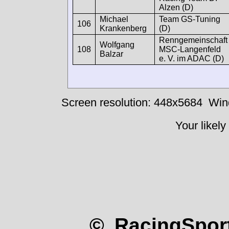
Alzen (D)
Michael
Team GS-Tuning
106
Krankenberg
(D)
Renngemeinschaft
Wolfgang
108
MSC-Langenfeld
Balzar
e. V. im ADAC (D)
Screen resolution: 448x5684
Win
Your likely
© RacingSport