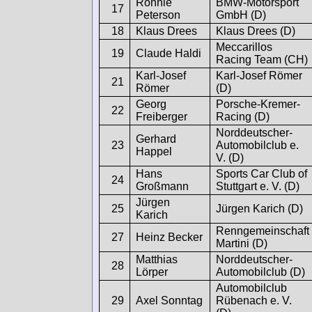
Ronnie
BMW-Motorsport
17
Peterson
GmbH (D)
18
Klaus Drees
Klaus Drees (D)
Meccarillos
19
Claude Haldi
Racing Team (CH)
Karl-Josef
Karl-Josef Römer
21
Römer
(D)
Georg
Porsche-Kremer-
22
Freiberger
Racing (D)
Norddeutscher-
Gerhard
23
Automobilclub e.
Happel
V. (D)
Hans
Sports Car Club of
24
Großmann
Stuttgart e. V. (D)
Jürgen
25
Jürgen Karich (D)
Karich
Renngemeinschaft
27
Heinz Becker
Martini (D)
Matthias
Norddeutscher-
28
Lörper
Automobilclub (D)
Automobilclub
29
Axel Sonntag
Rübenach e. V.