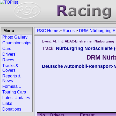
Menu
RSC Home
>
Races
>
DRM Nürburgring Ei
Photo Gallery
Event:
41. Int. ADAC-Eifelrennen Nürburgring
Championships
Track:
Nürburgring Nordschleife 
Cars
Drivers
DRM Nürbu
Races
Tracks &
Deutsche Automobil-Rennsport-M
Covers
Reports &
News
Formula 1
Touring Cars
Latest Updates
Links
Donations
No.
Drivers
Entrant