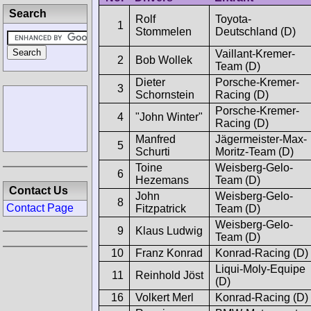
Search
Rolf
Toyota-
1
Stommelen
Deutschland (D)
Vaillant-Kremer-
2
Bob Wollek
Team (D)
Dieter
Porsche-Kremer-
3
Schornstein
Racing (D)
Porsche-Kremer-
4
"John Winter"
Racing (D)
Manfred
Jägermeister-Max-
5
Schurti
Moritz-Team (D)
Toine
Weisberg-Gelo-
6
Hezemans
Team (D)
Contact Us
John
Weisberg-Gelo-
8
Contact Page
Fitzpatrick
Team (D)
Weisberg-Gelo-
9
Klaus Ludwig
Team (D)
10
Franz Konrad
Konrad-Racing (D)
Liqui-Moly-Equipe
11
Reinhold Jöst
(D)
16
Volkert Merl
Konrad-Racing (D)