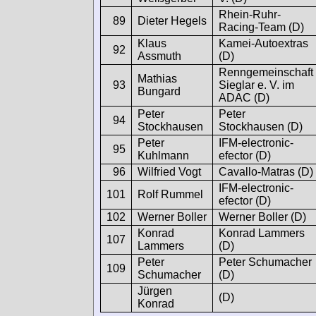
Rhein-Ruhr-
89
Dieter Hegels
Racing-Team (D)
Klaus
Kamei-Autoextras
92
Assmuth
(D)
Renngemeinschaft
Mathias
93
Sieglar e. V. im
Bungard
ADAC (D)
Peter
Peter
94
Stockhausen
Stockhausen (D)
Peter
IFM-electronic-
95
Kuhlmann
efector (D)
96
Wilfried Vogt
Cavallo-Matras (D)
IFM-electronic-
101
Rolf Rummel
efector (D)
102
Werner Boller
Werner Boller (D)
Konrad
Konrad Lammers
107
Lammers
(D)
Peter
Peter Schumacher
109
Schumacher
(D)
Jürgen
(D)
Konrad