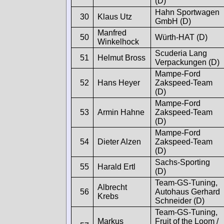
(D)
Hahn Sportwagen
30
Klaus Utz
GmbH (D)
Manfred
50
Würth-HAT (D)
Winkelhock
Scuderia Lang
51
Helmut Bross
Verpackungen (D)
Mampe-Ford
52
Hans Heyer
Zakspeed-Team
(D)
Mampe-Ford
53
Armin Hahne
Zakspeed-Team
(D)
Mampe-Ford
54
Dieter Alzen
Zakspeed-Team
(D)
Sachs-Sporting
55
Harald Ertl
(D)
Team-GS-Tuning,
Albrecht
56
Autohaus Gerhard
Krebs
Schneider (D)
Team-GS-Tuning,
Markus
Fruit of the Loom /