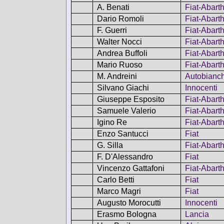
A. Benati
Fiat-Abart
Dario Romoli
Fiat-Abart
F. Guerri
Fiat-Abart
Walter Nocci
Fiat-Abart
Andrea Buffoli
Fiat-Abart
Mario Ruoso
Fiat-Abart
M. Andreini
Autobianch
Silvano Giachi
Innocenti
Giuseppe Esposito
Fiat-Abart
Samuele Valerio
Fiat-Abart
Igino Re
Fiat-Abart
Enzo Santucci
Fiat
G. Silla
Fiat-Abart
F. D'Alessandro
Fiat
Vincenzo Gattafoni
Fiat-Abart
Carlo Betti
Fiat
Marco Magri
Fiat
Augusto Morocutti
Innocenti
Erasmo Bologna
Lancia