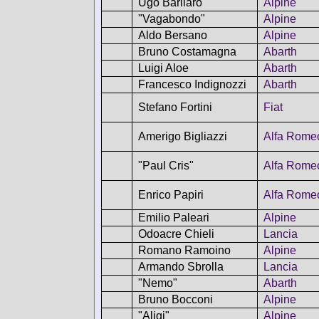
Ugo Barilaro
Alpine
"Vagabondo"
Alpine
Aldo Bersano
Alpine
Bruno Costamagna
Abarth
Luigi Aloe
Abarth
Francesco Indignozzi
Abarth
Stefano Fortini
Fiat
Amerigo Bigliazzi
Alfa Rome
"Paul Cris"
Alfa Rome
Enrico Papiri
Alfa Rome
Emilio Paleari
Alpine
Odoacre Chieli
Lancia
Romano Ramoino
Alpine
Armando Sbrolla
Lancia
"Nemo"
Abarth
Bruno Bocconi
Alpine
"Aligi"
Alpine