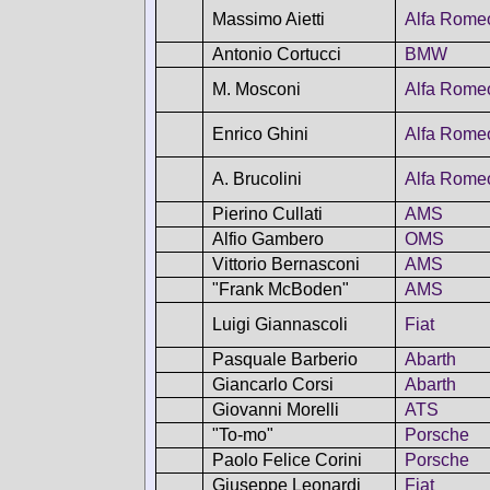
Massimo Aietti
Alfa Rome
Antonio Cortucci
BMW
M. Mosconi
Alfa Rome
Enrico Ghini
Alfa Rome
A. Brucolini
Alfa Rome
Pierino Cullati
AMS
Alfio Gambero
OMS
Vittorio Bernasconi
AMS
"Frank McBoden"
AMS
Luigi Giannascoli
Fiat
Pasquale Barberio
Abarth
Giancarlo Corsi
Abarth
Giovanni Morelli
ATS
"To-mo"
Porsche
Paolo Felice Corini
Porsche
Giuseppe Leonardi
Fiat