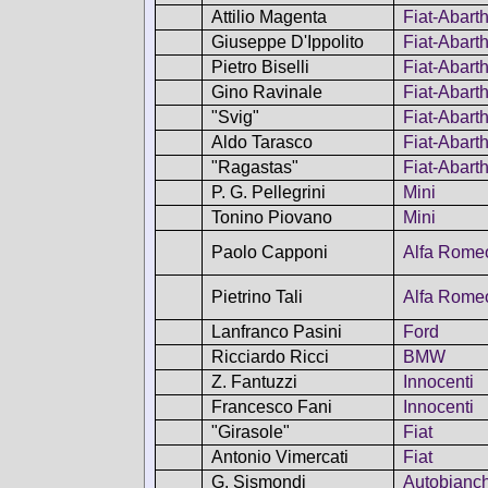
Attilio Magenta
Fiat-Abart
Giuseppe D'Ippolito
Fiat-Abart
Pietro Biselli
Fiat-Abart
Gino Ravinale
Fiat-Abart
"Svig"
Fiat-Abart
Aldo Tarasco
Fiat-Abart
"Ragastas"
Fiat-Abart
P. G. Pellegrini
Mini
Tonino Piovano
Mini
Paolo Capponi
Alfa Rome
Pietrino Tali
Alfa Rome
Lanfranco Pasini
Ford
Ricciardo Ricci
BMW
Z. Fantuzzi
Innocenti
Francesco Fani
Innocenti
"Girasole"
Fiat
Antonio Vimercati
Fiat
G. Sismondi
Autobianch