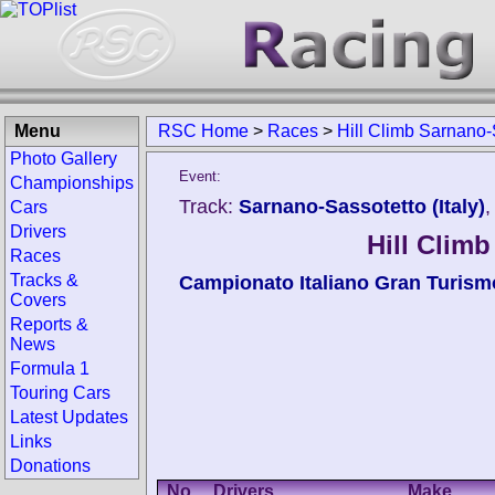
Menu
RSC Home
>
Races
>
Hill Climb Sarnano-
Photo Gallery
Event:
Championships
Track:
Sarnano-Sassotetto (Italy)
,
Cars
Drivers
Hill Clim
Races
Tracks &
Campionato Italiano Gran Turism
Covers
Reports &
News
Formula 1
Touring Cars
Latest Updates
Links
Donations
No.
Drivers
Make