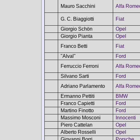
Mauro Sacchini
Alfa Rome
G. C. Biaggiotti
Fiat
Giorgio Schön
Opel
Giorgio Pianta
Opel
Franco Betti
Fiat
"Alval"
Ford
Ferruccio Ferroni
Alfa Rome
Silvano Sarti
Ford
Adriano Parlamento
Alfa Rome
Ermanno Pettiti
BMW
Franco Capietti
Ford
Martino Finotto
Ford
Massimo Mosconi
Innocenti
Piero Cattelan
Opel
Alberto Rosselli
Opel
Giovanni Borri
Porsche