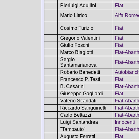
Pierluigi Aquilini
Fiat
Mario Litrico
Alfa Rome
Cosimo Turizio
Fiat
Gregorio Valentini
Fiat
Giulio Foschi
Fiat
Marco Biagiotti
Fiat-Abart
Sergio
Fiat-Abart
Santamarianova
Roberto Benedetti
Autobianch
Francesco P. Testi
Fiat
B. Cesarini
Fiat-Abart
Giuseppe Gagliardi
Fiat
Valerio Scandali
Fiat-Abart
Riccardo Sanguinetti
Fiat-Abart
Carlo Bettazzi
Fiat-Abart
Luigi Santandrea
Innocenti
"Tambauto"
Fiat-Abart
Augusto Ferretti
Fiat