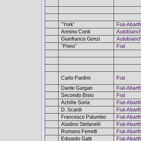
"York"
Fiat-Abart
Annino Conti
Autobianch
Gianfranco Gonzi
Autobianch
"Piero"
Fiat
Carlo Pardini
Fiat
Dante Gargan
Fiat-Abart
Secondo Bisio
Fiat
Achille Soria
Fiat-Abart
D. Scardi
Fiat-Abart
Francesco Palumbo
Fiat-Abart
Aladino Stefanelli
Fiat-Abart
Romano Ferretti
Fiat-Abart
Edoardo Gatti
Fiat-Abart