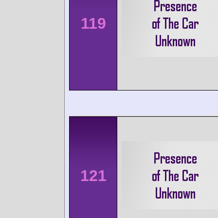
119
121