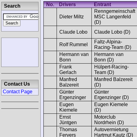
No.
Drivers
Entrant
Search
Renngemeinschaft
Dieter Miltz
MSC Langenfeld
(D)
Claude Lobo
Claude Lobo (D)
Faltz-Alpina-
Rolf Rummel
Racing-Team (D)
Hermann van
Hermann van
Bonn
Bonn (D)
Frank
Hülpert-Racing-
Gerlach
Team (D)
Manfred
Manfred Balzereit
Contact Us
Balzereit
(D)
Contact Page
Günter
Günter
Ergenzinger
Ergenzinger (D)
Eugen
Eugen Kiemele
Kiemele
(D)
Ernst
Motorclub
Jüntgen
Nordrhein (D)
Thomas
Autovermietung
Fervers
Hartmut Kautz (D)