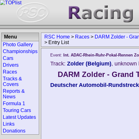
Menu
RSC Home
>
Races
>
DARM Zolder - Gran
>
Entry List
Photo Gallery
Championships
Event:
Int. ADAC-Rhein-Ruhr-Pokal-Rennen Zo
Cars
Track:
Zolder (Belgium)
, unknown 
Drivers
Races
DARM Zolder - Grand T
Tracks &
Covers
Deutscher Automobil-Rundstreck
Reports &
News
Formula 1
Touring Cars
Latest Updates
Links
Donations