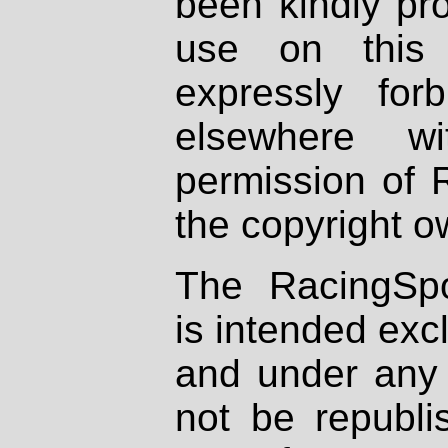
been kindly pr
use on this 
expressly fo
elsewhere wi
permission of 
the copyright o
The RacingSpo
is intended excl
and under any 
not be republi