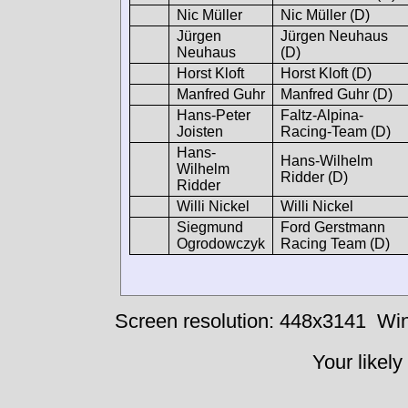
Nic Müller
Nic Müller (D)
Jürgen
Jürgen Neuhaus
Neuhaus
(D)
Horst Kloft
Horst Kloft (D)
Manfred Guhr
Manfred Guhr (D)
Hans-Peter
Faltz-Alpina-
Joisten
Racing-Team (D)
Hans-
Hans-Wilhelm
Wilhelm
Ridder (D)
Ridder
Willi Nickel
Willi Nickel
Siegmund
Ford Gerstmann
Ogrodowczyk
Racing Team (D)
Screen resolution: 448x3141
Win
Your likely