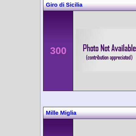
Giro di Sicilia
300
Mille Miglia