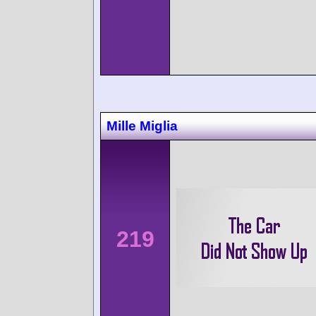
Mille Miglia
219