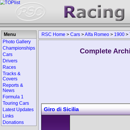
Menu
RSC Home
>
Cars
>
Alfa Romeo
>
1900
>
Photo Gallery
Championships
Complete Archi
Cars
Drivers
Races
Tracks &
Covers
Reports &
News
Formula 1
Touring Cars
Giro di Sicilia
Latest Updates
Links
Donations