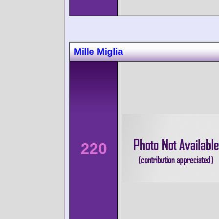
Mille Miglia
220