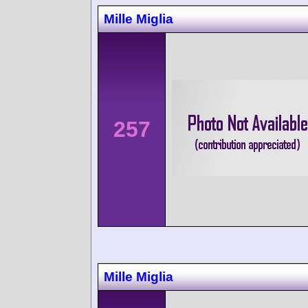
Mille Miglia
257
Mille Miglia