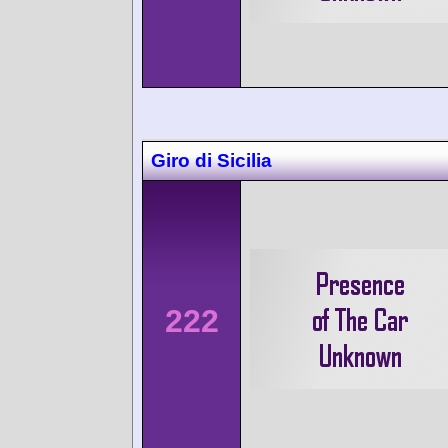
Giro di Sicilia
222