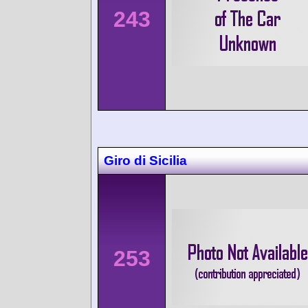
243
Giro di Sicilia
253