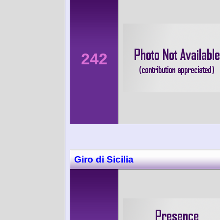
242
Giro di Sicilia