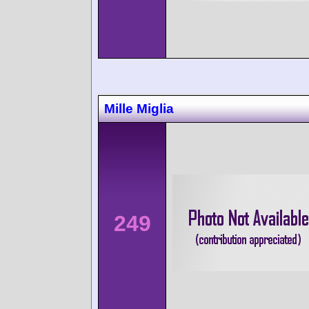
Mille Miglia
249