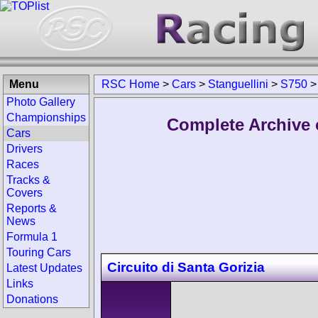
Menu
RSC Home
>
Cars
>
Stanguellini
>
S750
Photo Gallery
Championships
Complete Archive o
Cars
Drivers
Races
Tracks &
Covers
Reports &
News
Formula 1
Touring Cars
Circuito di Santa Gorizia
Latest Updates
Links
Donations