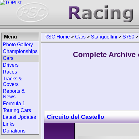
Menu
RSC Home
>
Cars
>
Stanguellini
>
S750
Photo Gallery
Championships
Complete Archive o
Cars
Drivers
Races
Tracks &
Covers
Reports &
News
Formula 1
Touring Cars
Circuito del Castello
Latest Updates
Links
Donations