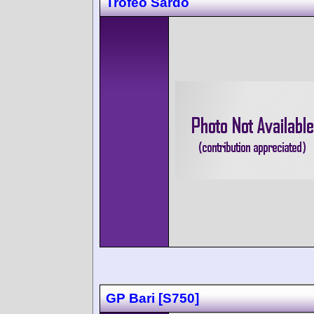
Trofeo Sardo
GP Bari [S750]