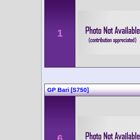
1
GP Bari [S750]
6