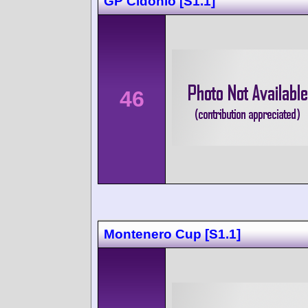
GP Cidonio [S1.1]
46
Montenero Cup [S1.1]