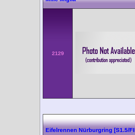
2129
Eifelrennen Nürburgring [S1.5/FII