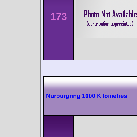
173
Nürburgring 1000 Kilometres