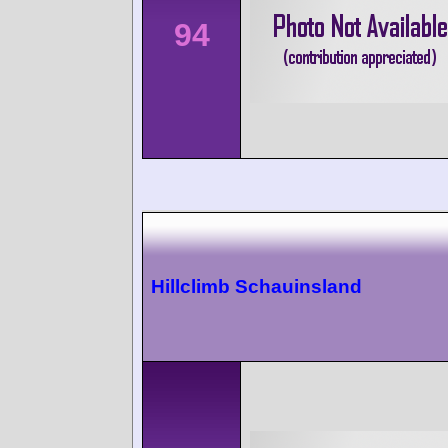
94
Hillclimb Schauinsland