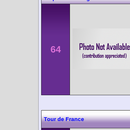
64
Tour de France